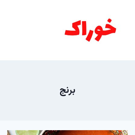
ازگشت
ه
حتوا
برنج