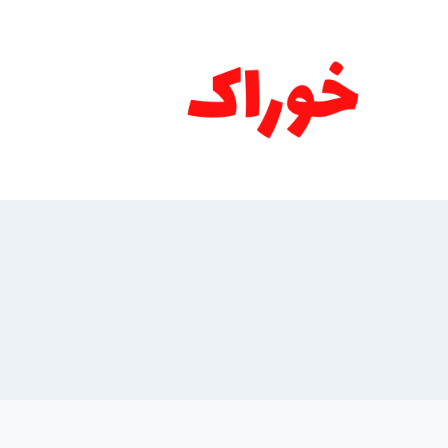
ازگشت
ه
حتوا