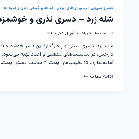
دسر و شیرینی
|
رستوران‌های ایرانی
|
غذاهای گیاهی
|
نان و صبحانه
شله زرد – دسری نذری و خوشمزه
توسط
مجله خوراک
آوریل 24, 2019
شله زرد، دسری سنتی و پرطرفدار! این دسر خوشمزه با 
دارچین، در مناسبت‌های مذهبی و اعیاد تهیه می‌شود. مو
آماده‌سازی: ۱۵ دقیقهزمان پخت: ۲ ساعت دستور پخت: نوش جان!
شله
ادامه مطلب
زرد
–
دسری
نذری
و
خوشمزه