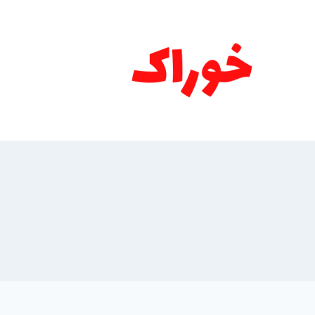
ازگشت
ه
حتوا