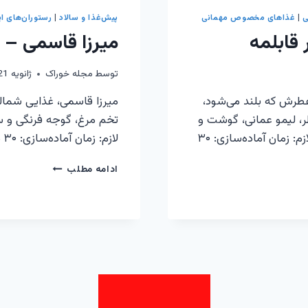
ی
|
غذاهای مخصوص مهمانی
پیش‌غذا و سالاد
|
رستوران‌های ای
قابلمه
میرزا قاسمی – 
توسط
مجله خوراک
ژانویه 21, 2017
عطرش که بلند می‌شود،
میرزا قاسمی، غذایی شمالی
، لیمو عمانی، گوشت و
تخم مرغ، گوجه فرنگی و سی
لوبیا قرمز، طعمی فراموش‌نشدنی را خلق می‌کند. مواد لازم: زمان آماده‌سازی: ۳۰
لازم: زمان آماده‌سازی: ۳۰ دقیقهزمان پخت: ۴۵ دقیقه دستور پخت: نوش جان!
میرزا
ادامه مطلب
قاسمی
–
طعمی
دودی
و
لذیذ