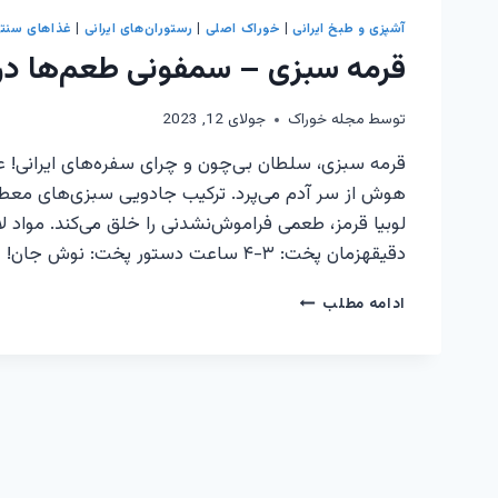
آشپزی و طبخ ایرانی
|
خوراک اصلی
|
رستوران‌های ایرانی
|
غذاهای سنت
قرمه سبزی – سمفونی طعم‌ها در 
توسط
مجله خوراک
جولای 12, 2023
قرمه سبزی، سلطان بی‌چون و چرای سفره‌های ایرانی! 
هوش از سر آدم می‌پرد. ترکیب جادویی سبزی‌های معطر
دقیقهزمان پخت: ۳-۴ ساعت دستور پخت: نوش جان!
قرمه
ادامه مطلب
سبزی
–
سمفونی
طعم‌ها
در
قابلمه