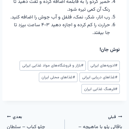
خمیر گردو را به قابلمه اضافه کرده و تفت دهید تا
رنگ آن کمی تیره شود.
رب انار، شکر، نمک، فلفل و آب جوش را اضافه کنید.
حرارت را کم کرده و اجازه دهید ۳-۴ ساعت بپزد تا
جا بیفتد.
نوش جان!
برچسب‌های
#
ادویه‌های ایرانی
#
بازار و فروشگاه‌های مواد غذایی ایرانی
نوشته:
#
غذاهای دریایی ایرانی
#
غذاهای محلی ایران
#
فرهنگ غذایی ایران
راهبری
قبلی
بعدی
باقالی پلو با ماهیچه –
چلو کباب – سلطان