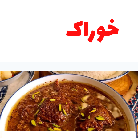
ازگشت
ه
حتوا